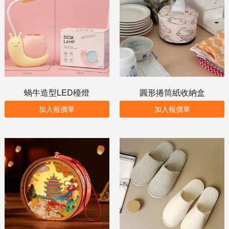
蝸牛造型LED檯燈
圓形捲筒紙收納盒
加入報價單
加入報價單