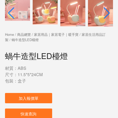
Home
/
商品總覽
/
家居用品｜家居電子｜暖手寶
/
家居生活用品訂
製
/ 蝸牛造型LED檯燈
蝸牛造型LED檯燈
材質：ABS
尺寸：11.5*5*24CM
包裝：盒子
加入報價單
快速查詢