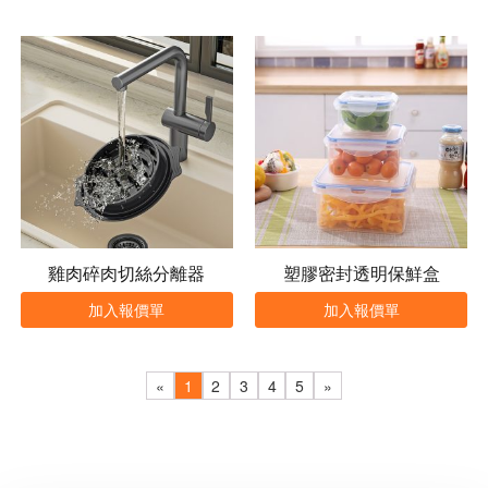
雞肉碎肉切絲分離器
塑膠密封透明保鮮盒
加入報價單
加入報價單
«
1
2
3
4
5
»