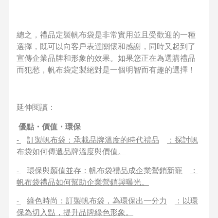
總之，禮品定製帆布袋是非常實用並且受歡迎的一種
選擇，既可以向客戶表達關懷和感謝，同時又起到了
宣傳企業品牌和形象的效果。如果您正在為選購禮品
而犯愁，帆布袋定製絕對是一個明智而有趣的選擇！
延伸閱讀：
優點・價值・環保
-
訂製帆布袋：承載品牌溫度的時代禮品
：探討帆
布袋如何傳遞品牌溫度與價值。
-
環保與顏值並存：帆布袋禮品成企業營銷新寵
：
帆布袋禮品如何幫助企業營銷與曝光。
-
綠色時尚：訂製帆布袋，為環保出一分力
：以環
保為切入點，提升品牌綠色形象。