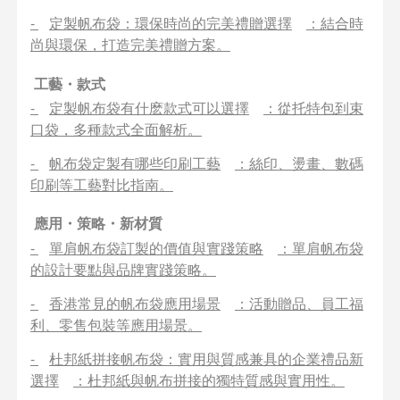
-
定製帆布袋：環保時尚的完美禮贈選擇
：結合時
尚與環保，打造完美禮贈方案。
工藝・款式
-
定製帆布袋有什麽款式可以選擇
：從托特包到束
口袋，多種款式全面解析。
-
帆布袋定製有哪些印刷工藝
：絲印、燙畫、數碼
印刷等工藝對比指南。
應用・策略・新材質
-
單肩帆布袋訂製的價值與實踐策略
：單肩帆布袋
的設計要點與品牌實踐策略。
-
香港常見的帆布袋應用場景
：活動贈品、員工福
利、零售包裝等應用場景。
-
杜邦紙拼接帆布袋：實用與質感兼具的企業禮品新
選擇
：杜邦紙與帆布拼接的獨特質感與實用性。