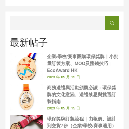
最新帖子
企業/學校/賽事團購環保獎牌｜小批
量訂製方案、MOQ及慳錢技巧 |
EcoAward HK
2023 年 05 月 15 日
商務送禮與活動頒獎必讀：環保獎
牌的文化意涵、送禮禁忌與挑選訂
製指南
2023 年 05 月 15 日
環保獎牌訂製流程｜由報價、設計
到交貨7步（企業/學校/賽事適用）