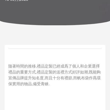
隨著時間的推移,禮品定製已經成爲了個人和企業選擇
禮品的重要方式,禮品定製的送禮方式好評如潮,既能夠
宣傳品牌提升知名度,而且十分有禮節,而帆布袋作爲環
保實用的物品,備受青睞.