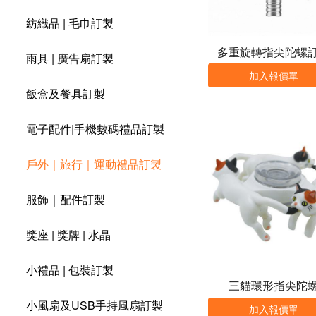
紡織品 | 毛巾訂製
多重旋轉指尖陀螺
雨具 | 廣告扇訂製
加入報價單
飯盒及餐具訂製
電子配件|手機數碼禮品訂製
戶外｜旅行｜運動禮品訂製
服飾｜配件訂製
獎座 | 獎牌 | 水晶
小禮品 | 包裝訂製
三貓環形指尖陀
小風扇及USB手持風扇訂製
加入報價單