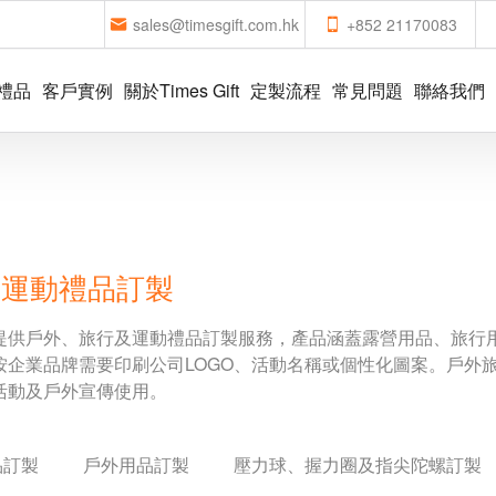
sales@timesgift.com.hk
+852 21170083
禮品
客戶實例
關於Times Gift
定製流程
常見問題
聯絡我們
｜運動禮品訂製
提供戶外、旅行及運動禮品訂製服務，產品涵蓋露營用品、旅行
按企業品牌需要印刷公司LOGO、活動名稱或個性化圖案。戶外
活動及戶外宣傳使用。
品訂製
戶外用品訂製
壓力球、握力圈及指尖陀螺訂製