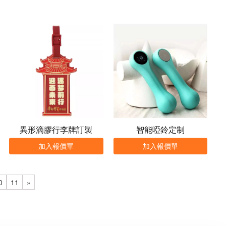
異形滴膠行李牌訂製
智能啞鈴定制
加入報價單
加入報價單
0
11
»