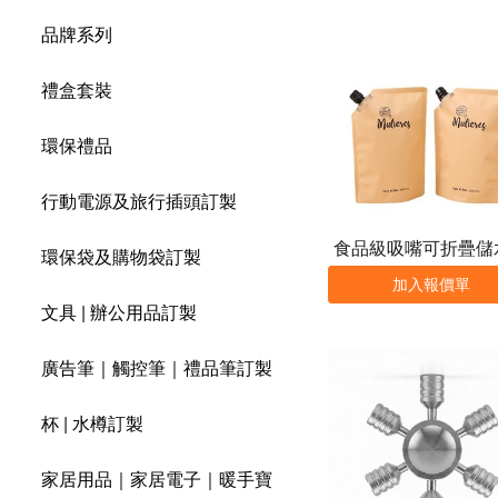
品牌系列
禮盒套裝
環保禮品
行動電源及旅行插頭訂製
食品級吸嘴可折疊儲
環保袋及購物袋訂製
加入報價單
文具 | 辦公用品訂製
廣告筆｜觸控筆｜禮品筆訂製
杯 | 水樽訂製
家居用品｜家居電子｜暖手寶