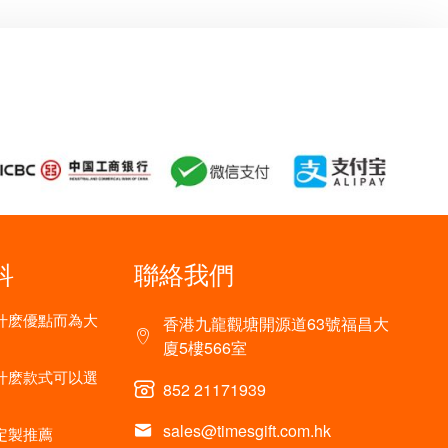
科
聯絡我們
什麽優點而為大
香港九龍觀塘開源道63號福昌大
廈5樓566室
什麽款式可以選
852 21171939
sales@timesgift.com.hk
定製推薦