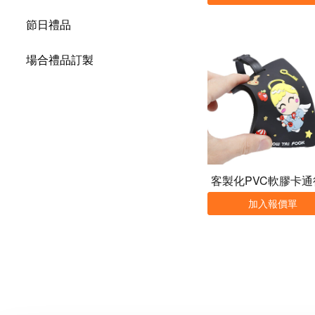
節日禮品
場合禮品訂製
客製化PVC軟膠卡通
箱吊牌
加入報價單