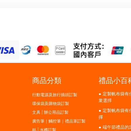
商品分類
禮品小百
定製帆布袋有
行動電源及旅行插頭訂製
衆選擇
環保袋及購物袋訂製
定製帆布袋有
文具 | 辦公用品訂製
擇
廣告筆｜觸控筆｜禮品筆訂製
端午節禮品的
杯 | 水樽訂製