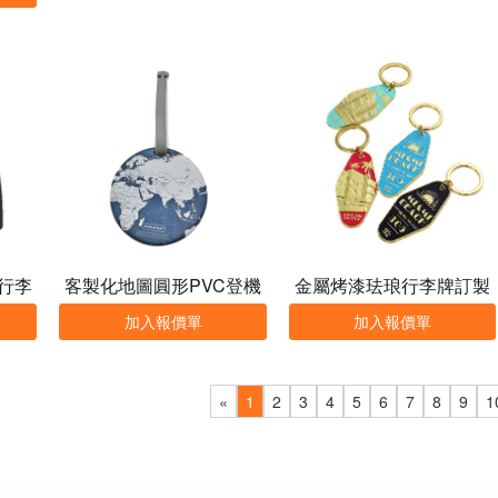
行李
客製化地圖圓形PVC登機
金屬烤漆珐琅行李牌訂製
牌
加入報價單
加入報價單
«
1
2
3
4
5
6
7
8
9
1