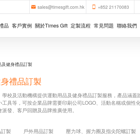
sales@timesgift.com.hk
+852 21170083
禮品
客戶實例
關於Times Gift
定製流程
常見問題
聯絡我們
品及健身禮品訂製
健身禮品訂製
、學校及活動機構提供運動用品及健身禮品訂製服務，產品涵蓋
小工具等，可按企業品牌需要印刷公司LOGO、活動名稱或個性
會派發、客戶回贈及品牌推廣使用。
品訂製
戶外用品訂製
壓力球、握力圈及指尖陀螺訂製