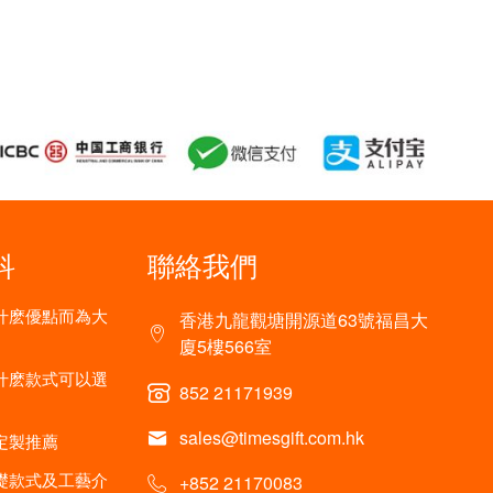
科
聯絡我們
什麽優點而為大
香港九龍觀塘開源道63號福昌大
廈5樓566室
什麽款式可以選
852 21171939
sales@timesgift.com.hk
定製推薦
礎款式及工藝介
+852 21170083