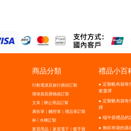
商品分類
禮品小百
定製帆布袋有
行動電源及旅行插頭訂製
衆選擇
環保袋及購物袋訂製
定製帆布袋有
文具 | 辦公用品訂製
擇
廣告筆｜觸控筆｜禮品筆訂製
端午節禮品的
杯 | 水樽訂製
無紡布袋的基
家居用品｜家居電子｜暖手寶