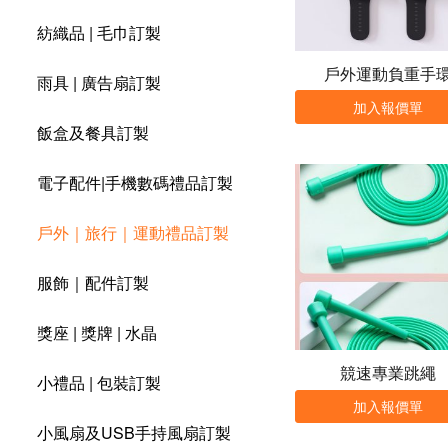
紡織品 | 毛巾訂製
戶外運動負重手
雨具 | 廣告扇訂製
加入報價單
飯盒及餐具訂製
電子配件|手機數碼禮品訂製
戶外｜旅行｜運動禮品訂製
服飾｜配件訂製
獎座 | 獎牌 | 水晶
競速專業跳繩
小禮品 | 包裝訂製
加入報價單
小風扇及USB手持風扇訂製