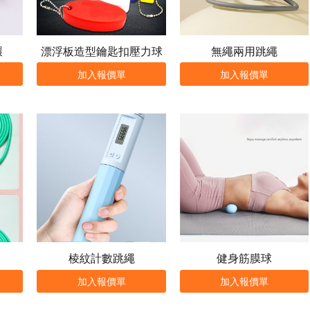
環
漂浮板造型鑰匙扣壓力球
無繩兩用跳繩
加入報價單
加入報價單
棱紋計數跳繩
健身筋膜球
加入報價單
加入報價單