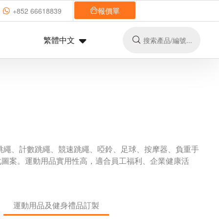
報價單
+852 66618839
繁體中文
跳繩、計數跳繩、競速跳繩、啞鈴、足球、按摩器、負重手
化圖案。運動用品實用性高，適合員工福利、企業健康活
運動用品及健身禮品訂製