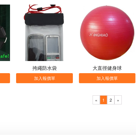
挎繩防水袋
大直徑健身球
加入報價單
加入報價單
«
1
2
»