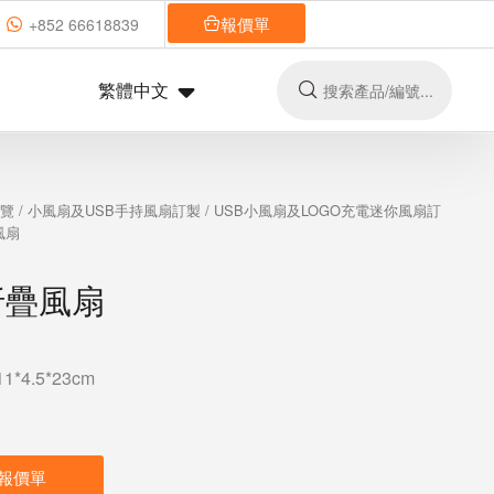
報價單
+852 66618839
繁體中文
總覽
/
小風扇及USB手持風扇訂製
/
USB小風扇及LOGO充電迷你風扇訂
風扇
折疊風扇
*4.5*23cm
報價單