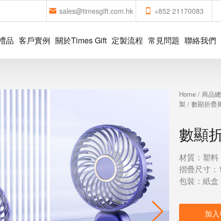
sales@timesgift.com.hk
+852 21170083
禮品
客戶實例
關於Times Gift
定製流程
常見問題
聯絡我們
Home
/
商品
製
/ 數顯折疊
數顯
材質：塑料
摺疊尺寸：11
包裝：紙盒
加入