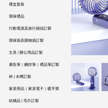
禮盒套裝
環保禮品
行動電源及旅行插頭訂製
環保袋及購物袋訂製
文具 | 辦公用品訂製
廣告筆｜觸控筆｜禮品筆訂製
杯 | 水樽訂製
家居用品｜家居電子｜暖手寶
紡織品 | 毛巾訂製