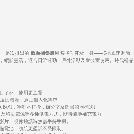
案，是次推出的
數顯摺疊風扇
集多功能於一身——5檔風速調節、
，續航靈活，適合日常通勤、戶外活動及辦公室使用。時代禮品
目了然，使用更直覺。
同溫度環境，滿足個人化需求。
dB(A)，寧靜不打擾，辦公室及圖書館同樣適用。
器及移動電源等多種供電方式，隨時隨地補充電力。
影片、視像通話時無需手持手機。
備電池，續航更靈活不受限制。