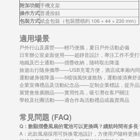
附加功能
手機支架
操作方式
普通按鈕
包裝方式
紙盒包裝（包裝體積約 106 × 44 × 230 mm）
適用場景
戶外行山及露營——輕巧便攜，夏日戶外活動必備
日常辦公室桌面使用——超靜音設計，專注工作不受打
地鐵及巴士通勤——摺疊收納，隨時取出降溫
旅遊出行隨身攜帶——USB充電方便，酒店或車廂內
運動健身後降溫——5檔強風快速散熱，運動後清爽舒
企業宣傳禮品及活動紀念品——定制企業標誌，提升品
展覽會推廣贈品——實用性高，吸引潛在客戶關注
學校及社團活動——適合作為活動禮品或義賣商品
常見問題 (FAQ)
Q：數顯摺疊風扇的電池可以更換嗎？續航時間有多長
A：此款風扇採用可拆換電池設計，方便用戶隨時更換