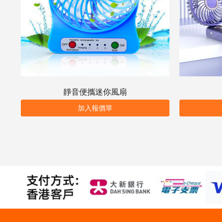
靜音便攜迷你風扇
加入報價單