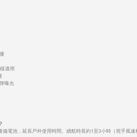
擾
同樣適用
適
牌曝光
？
後備電池，延長戶外使用時間。續航時長約1至3小時（視乎風