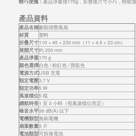
輕巧便攜：
產品淨重僅170g，折疊後尺寸小巧，輕鬆
產品資料
產品名稱
數顯摺疊風扇
材質
塑料
折疊尺寸
110 × 45 × 230 mm（11 × 4.5 × 23 cm）
展開尺寸
約 200 mm
產品淨重
170 g
顏色選擇
白色 / 粉紅色 / 寶藍色
電源方式
USB 充電
額定電壓
3.7 V
額定功率
5 W
風速檔位
5 檔
續航時長
1 至 3 小時（視風速檔位而定）
噪音水平
36 dB(A) 以下
電機類型
無刷電機
扇葉數量
3 片
電池類型
可拆換電池