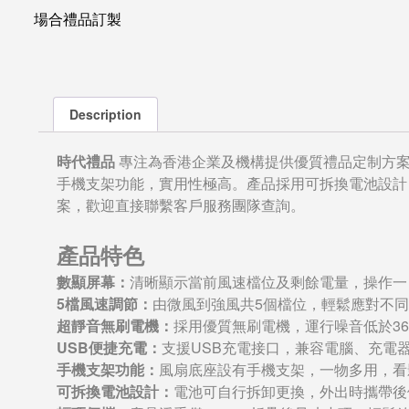
場合禮品訂製
Description
時代禮品
專注為香港企業及機構提供優質禮品定制方
手機支架功能，實用性極高。產品採用可拆換電池設計
案，歡迎直接聯繫客戶服務團隊查詢。
產品特色
數顯屏幕：
清晰顯示當前風速檔位及剩餘電量，操作一
5檔風速調節：
由微風到強風共5個檔位，輕鬆應對不
超靜音無刷電機：
採用優質無刷電機，運行噪音低於36
USB便捷充電：
支援USB充電接口，兼容電腦、充電
手機支架功能：
風扇底座設有手機支架，一物多用，看
可拆換電池設計：
電池可自行拆卸更換，外出時攜帶後