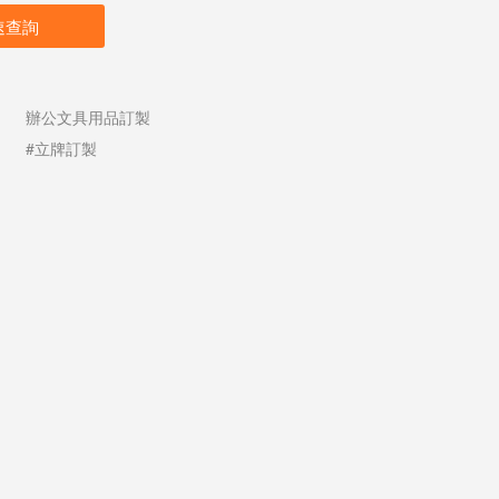
速查詢
辦公文具用品訂製
#立牌訂製