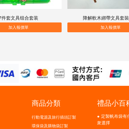
7件套文具组合套装
降解軟木綁帶文具套裝
加入報價單
加入報價單
商品分類
禮品小百
定製帆布袋有
行動電源及旅行插頭訂製
衆選擇
環保袋及購物袋訂製