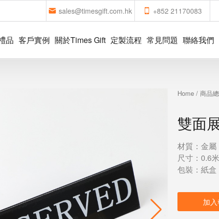
sales@timesgift.com.hk
+852 21170083
禮品
客戶實例
關於Times Gift
定製流程
常見問題
聯絡我們
Home
/
商品
雙面
材質：金屬
尺寸：0.6米/
包裝：紙盒
加入