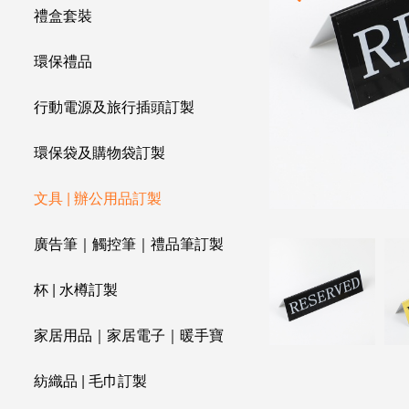
禮盒套裝
環保禮品
行動電源及旅行插頭訂製
環保袋及購物袋訂製
文具 | 辦公用品訂製
廣告筆｜觸控筆｜禮品筆訂製
杯 | 水樽訂製
家居用品｜家居電子｜暖手寶
紡織品 | 毛巾訂製