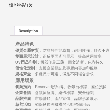
場合禮品訂製
Description
產品特色
優質金屬材質
：防腐蝕性能卓越，耐用性強，經久不衰
雙面展示設計
：正反兩面皆可展示，提高使用效率
UV凹凸印刷
：機器印刷工藝，圖文清晰，色彩持久
個性化定制
：支援企業標誌及專屬內容加印服務
規格齊全
：多種尺寸可選，滿足不同場合需求
應用場景
餐廳預約
：Reserved預約牌、收銀台標識、座位預留
企業會議
：會議留座牌、桌卡標識、安全標識
品牌推廣
：市場營銷、產品宣傳、品牌形象展示
慈善活動
：如保良局等機構的活動標識用品