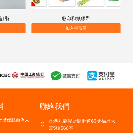
訂製
彩印和紙膠帶
加入報價單
科
聯絡我們
什麽優點而為大
香港九龍觀塘開源道63號福昌大
廈5樓566室