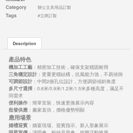
Category
辦公文具用品訂製
Tags
#立牌訂製
Description
產品特色
機加工工藝
：精密加工技術，確保支架穩固耐用
三角穩定設計
：更重更穩結構，抗風能力強，不易傾倒
可調節設計
：中間2個孔位設計，方便調節傾斜角度
多尺寸選擇
：0.6米/0.9米/1.2米/1.5米多種高度，滿足不
同需求
便利操作
：簡單安裝，快速更換展示內容
批發供應
：廠家直供，價格優勢明顯
應用場景
婚禮迎賓
：婚宴現場、迎賓指示、新人形象展示
明星宣傳
：演唱會、粉絲見面會、娛樂活動推廣