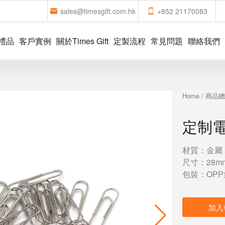
sales@timesgift.com.hk
+852 21170083
禮品
客戶實例
關於Times Gift
定製流程
常見問題
聯絡我們
Home
/
商品
定制
材質：金屬
尺寸：28mm
包裝：OPP
加入