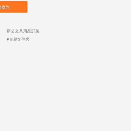
速查詢
辦公文具用品訂製
#金屬文件夾