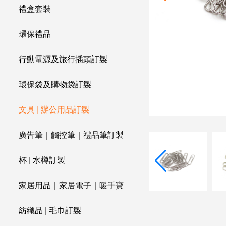
禮盒套裝
環保禮品
行動電源及旅行插頭訂製
環保袋及購物袋訂製
文具 | 辦公用品訂製
廣告筆｜觸控筆｜禮品筆訂製
杯 | 水樽訂製
家居用品｜家居電子｜暖手寶
紡織品 | 毛巾訂製