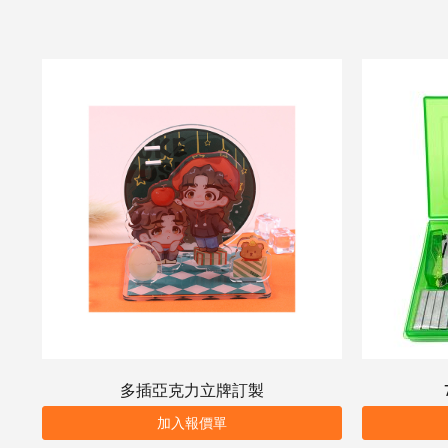
多插亞克力立牌訂製
加入報價單