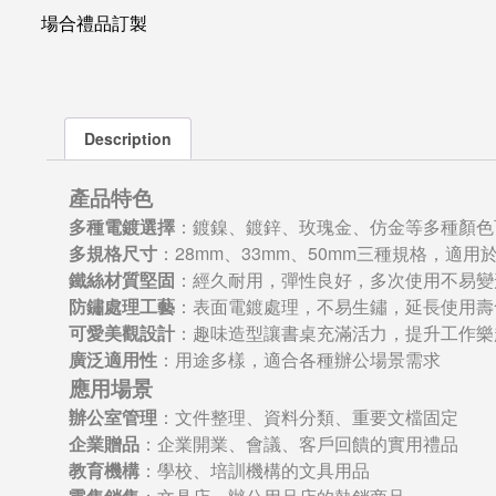
場合禮品訂製
Description
產品特色
多種電鍍選擇
：鍍鎳、鍍鋅、玫瑰金、仿金等多種顏色
多規格尺寸
：28mm、33mm、50mm三種規格，適
鐵絲材質堅固
：經久耐用，彈性良好，多次使用不易變
防鏽處理工藝
：表面電鍍處理，不易生鏽，延長使用壽
可愛美觀設計
：趣味造型讓書桌充滿活力，提升工作樂
廣泛適用性
：用途多樣，適合各種辦公場景需求
應用場景
辦公室管理
：文件整理、資料分類、重要文檔固定
企業贈品
：企業開業、會議、客戶回饋的實用禮品
教育機構
：學校、培訓機構的文具用品