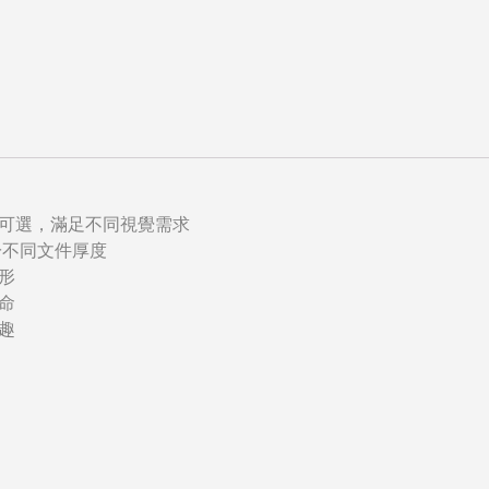
可選，滿足不同視覺需求
用於不同文件厚度
形
命
趣