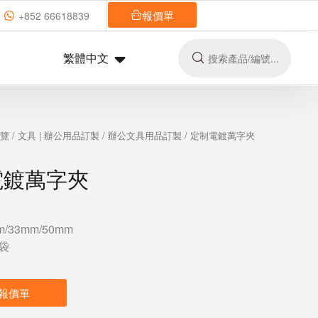
報價單
+852 66618839
繁體中文
總覽
/
文具 | 辦公用品訂製
/
辦公文具用品訂製
/ 定制電鍍萬字夾
電鍍萬字夾
/33mm/50mm
袋
報價單