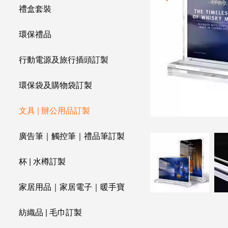
禮盒套裝
環保禮品
行動電源及旅行插頭訂製
環保袋及購物袋訂製
文具 | 辦公用品訂製
廣告筆｜觸控筆｜禮品筆訂製
杯 | 水樽訂製
家居用品｜家居電子｜暖手寶
紡織品 | 毛巾訂製