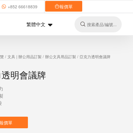
報價單
+852 66618839
繁體中文
總覽
/
文具 | 辦公用品訂製
/
辦公文具用品訂製
/ 亞克力透明會議牌
力透明會議牌
力
製
袋
報價單