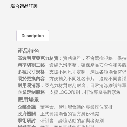
場合禮品訂製
Description
產品特色
高透明度亞克力材質
：質感優雅，不會遮擋視線，保持
精準切割工藝
：邊緣光滑平整，確保產品安全性和美觀
多種尺寸規格
：支援不同尺寸定制，滿足各種場合需求
易於更換內容
：方便插入不同姓名卡片，適應不同會議
耐用易清潔
：亞克力材質耐刮耐磨，日常清潔維護簡單
企業定制服務
：支援LOGO印刷，打造專屬品牌形象
應用場景
企業會議
：董事會、管理層會議的專業座位安排
政府機關
：正式會議場合的官方身份標識
學術研討
：研討會、論壇活動的參與者識別