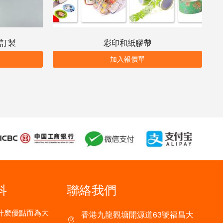
訂製
彩印和紙膠帶
加入報價單
科
聯絡我們
什麽優點而為大
香港九龍觀塘開源道63號福昌大