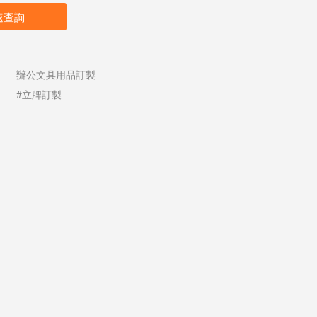
速查詢
辦公文具用品訂製
#立牌訂製