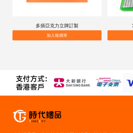
多插亞克力立牌訂製
加入報價單