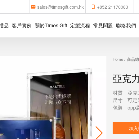
sales@timesgift.com.hk
+852 21170083
禮品
客戶實例
關於Times Gift
定製流程
常見問題
聯絡我們
Home
/
商品
亞克
材質：亞克
尺寸：可定
包裝：opp
加入