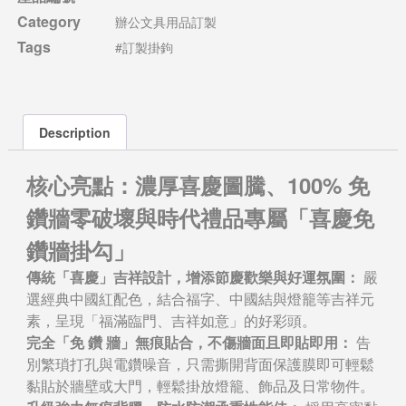
Category
辦公文具用品訂製
Tags
#訂製掛鉤
Description
核心亮點：濃厚喜慶圖騰、100% 免
鑽牆零破壞與時代禮品專屬「喜慶免
鑽牆掛勾」
傳統「喜慶」吉祥設計，增添節慶歡樂與好運氛圍：
嚴
選經典中國紅配色，結合福字、中國結與燈籠等吉祥元
素，呈現「福滿臨門、吉祥如意」的好彩頭。
完全「免 鑽 牆」無痕貼合，不傷牆面且即貼即用：
告
別繁瑣打孔與電鑽噪音，只需撕開背面保護膜即可輕鬆
黏貼於牆壁或大門，輕鬆掛放燈籠、飾品及日常物件。