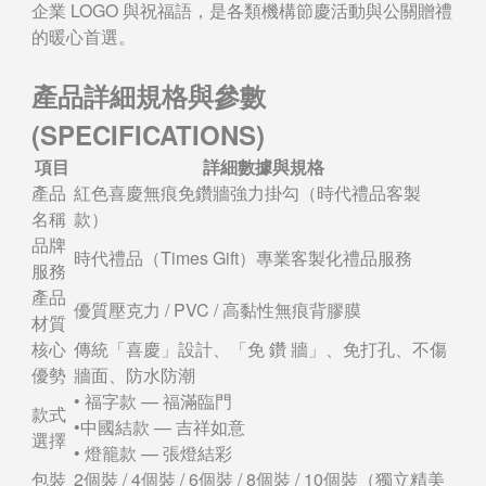
企業 LOGO 與祝福語，是各類機構節慶活動與公關贈禮
的暖心首選。
產品詳細規格與參數
(SPECIFICATIONS)
項目
詳細數據與規格
產品
紅色喜慶無痕免鑽牆強力掛勾（時代禮品客製
名稱
款）
品牌
時代禮品（Times Gift）專業客製化禮品服務
服務
產品
優質壓克力 / PVC / 高黏性無痕背膠膜
材質
核心
傳統「喜慶」設計、「免 鑽 牆」、免打孔、不傷
優勢
牆面、防水防潮
• 福字款 — 福滿臨門
款式
•中國結款 — 吉祥如意
選擇
• 燈籠款 — 張燈結彩
包裝
2個裝 / 4個裝 / 6個裝 / 8個裝 / 10個裝（獨立精美