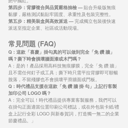
艷中國紅。
第四步：背膠複合與品質嚴格抽檢 —
貼合升級版無痕
黏膠，嚴格測試黏貼牢固度、承重性及包裝完整性。
第五步：精美裝盒與高效派送 —
完成獨立包裝後快速
派送至指定企業、社區或活動現場。
常見問題 (FAQ)
Q：這款「喜慶」掛勾真的可以做到完全「免 鑽 牆」
嗎？撕下時會損壞牆面漆或木門嗎？
A：是的！產品採用高科技無痕膠膜，完全「免 鑽 牆」
且不需任何釘子或工具；撕下時只需平拉背膠即可順暢
脫落，不留殘膠也不會損壞平滑牆面或門板。
Q：時代禮品支援在這款「免 鑽 牆 掛 勾」上記行客製
加印公司 LOGO 嗎？
A：完全可以！時代禮品提供專業客製服務，我們可以
在掛勾正面適當位置印刷公司標誌，或在外包裝卡紙/禮
盒上記行全彩 LOGO 與新春賀詞，打造獨一無二的企業
節慶禮品。」