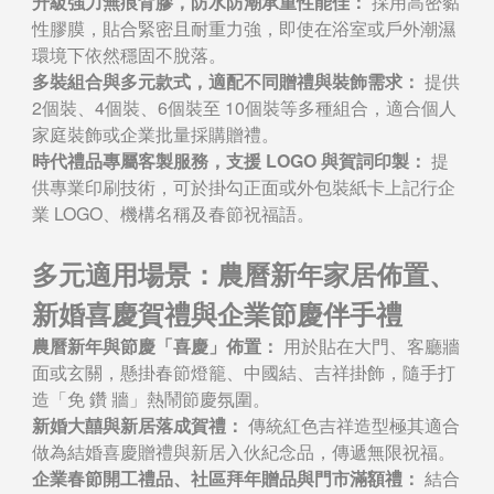
升級強力無痕背膠，防水防潮承重性能佳：
採用高密黏
性膠膜，貼合緊密且耐重力強，即使在浴室或戶外潮濕
環境下依然穩固不脫落。
多裝組合與多元款式，適配不同贈禮與裝飾需求：
提供
2個裝、4個裝、6個裝至 10個裝等多種組合，適合個人
家庭裝飾或企業批量採購贈禮。
時代禮品專屬客製服務，支援 LOGO 與賀詞印製：
提
供專業印刷技術，可於掛勾正面或外包裝紙卡上記行企
業 LOGO、機構名稱及春節祝福語。
多元適用場景：農曆新年家居佈置、
新婚喜慶賀禮與企業節慶伴手禮
農曆新年與節慶「喜慶」佈置：
用於貼在大門、客廳牆
面或玄關，懸掛春節燈籠、中國結、吉祥掛飾，隨手打
造「免 鑽 牆」熱鬧節慶氛圍。
新婚大囍與新居落成賀禮：
傳統紅色吉祥造型極其適合
做為結婚喜慶贈禮與新居入伙紀念品，傳遞無限祝福。
企業春節開工禮品、社區拜年贈品與門市滿額禮：
結合