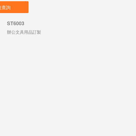
速查詢
ST6003
辦公文具用品訂製