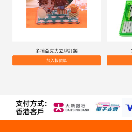
多插亞克力立牌訂製
加入報價單