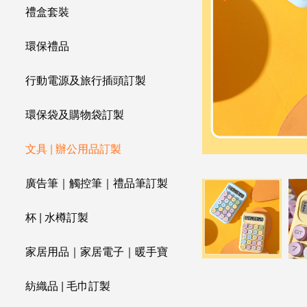
禮盒套裝
環保禮品
行動電源及旅行插頭訂製
環保袋及購物袋訂製
文具 | 辦公用品訂製
廣告筆｜觸控筆｜禮品筆訂製
杯 | 水樽訂製
家居用品｜家居電子｜暖手寶
紡織品 | 毛巾訂製