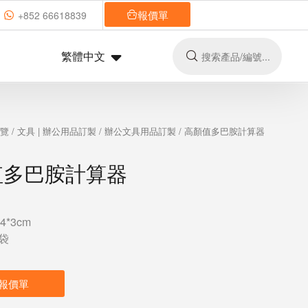
報價單
+852 66618839
繁體中文
總覽
/
文具 | 辦公用品訂製
/
辦公文具用品訂製
/ 高顏值多巴胺計算器
值多巴胺計算器
4*3cm
袋
報價單