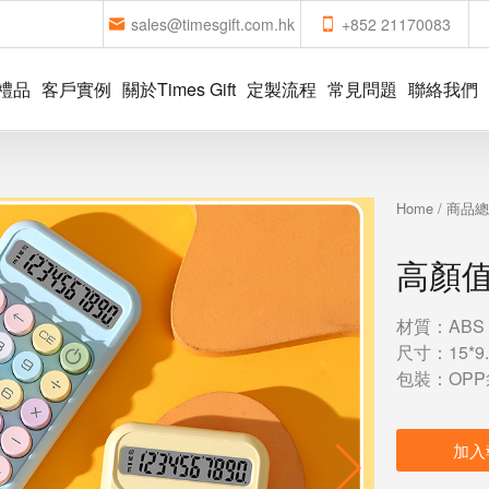
sales@timesgift.com.hk
+852 21170083
禮品
客戶實例
關於Times Gift
定製流程
常見問題
聯絡我們
Home
/
商品
高顏
材質：ABS
尺寸：15*9.
包裝：OPP
加入