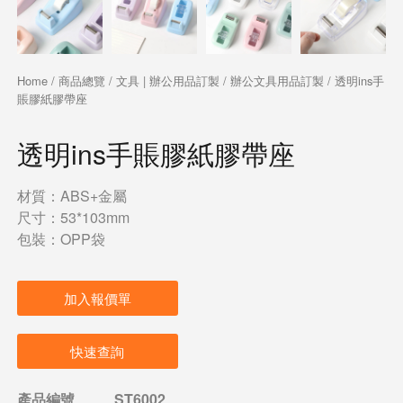
Home
/
商品總覽
/
文具 | 辦公用品訂製
/
辦公文具用品訂製
/ 透明ins手
賬膠紙膠帶座
透明ins手賬膠紙膠帶座
材質：ABS+金屬
尺寸：53*103mm
包裝：OPP袋
加入報價單
快速查詢
產品編號
ST6002