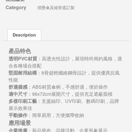
Category
摺疊傘及縮骨遮訂製
Description
產品特色
透明PVC材質
：高透光性設計，展現時尚簡約風格，適
合各種場合搭配
堅固耐用結構
：8骨超輕纖維鋼骨設計，提供優異抗風
性能
舒適握感
：ABS材質傘柄，手感舒適，便於操作
適中尺寸
：96x72cm展開尺寸，提供充足遮蔽面積
多樣印刷工藝
：支援絲印、UV印刷、數碼印刷，品牌
展示效果佳
手動操作
：簡單易用，方便攜帶收納
應用場景
企業推廣
：新品發布、品牌活動、企業形象展示