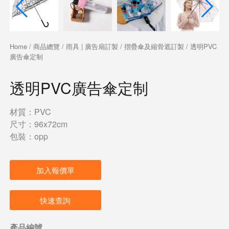
Home
/
商品總覽
/
雨具 | 廣告扇訂製
/
摺疊傘及縮骨遮訂製
/ 透明PVC
廣告傘定制
透明PVC廣告傘定制
材質：PVC
尺寸：96x72cm
包裝：opp
加入報價單
快速查詢
產品編號