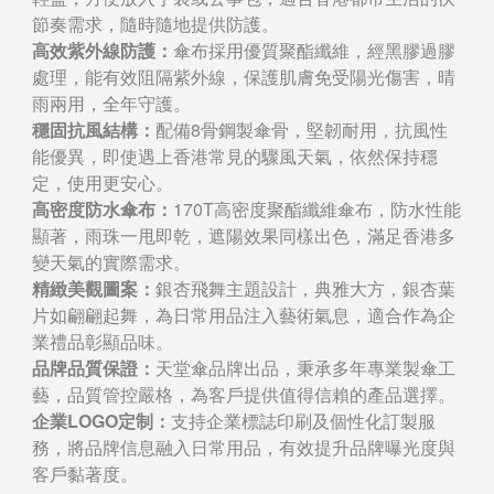
節奏需求，隨時隨地提供防護。
高效紫外線防護：
傘布採用優質聚酯纖維，經黑膠過膠
處理，能有效阻隔紫外線，保護肌膚免受陽光傷害，晴
雨兩用，全年守護。
穩固抗風結構：
配備8骨鋼製傘骨，堅韌耐用，抗風性
能優異，即使遇上香港常見的驟風天氣，依然保持穩
定，使用更安心。
高密度防水傘布：
170T高密度聚酯纖維傘布，防水性能
顯著，雨珠一甩即乾，遮陽效果同樣出色，滿足香港多
變天氣的實際需求。
精緻美觀圖案：
銀杏飛舞主題設計，典雅大方，銀杏葉
片如翩翩起舞，為日常用品注入藝術氣息，適合作為企
業禮品彰顯品味。
品牌品質保證：
天堂傘品牌出品，秉承多年專業製傘工
藝，品質管控嚴格，為客戶提供值得信賴的產品選擇。
企業LOGO定制：
支持企業標誌印刷及個性化訂製服
務，將品牌信息融入日常用品，有效提升品牌曝光度與
客戶黏著度。