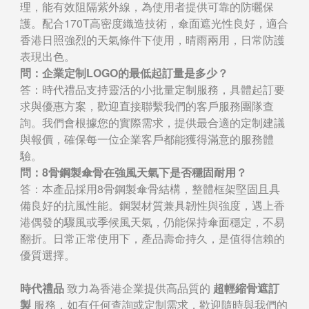
理，能有效阻隔紫外線，為使用者提供可靠的防曬保
護。配合170T高密度織造技術，傘面遮光性良好，適合
香港日照強烈的天氣條件下使用，晴雨兩用，日常防護
表現出色。
問：企業定制LOGO的最低起訂量是多少？
答：時代禮品支持靈活的小批量定制服務，具體起訂要
求與優惠方案，歡迎直接聯繫我們的客戶服務團隊查
詢。我們會根據您的實際需求，提供最合適的定制建議
與報價，確保每一位企業客戶都能獲得滿意的服務體
驗。
問：8骨鋼製傘骨在強風天氣下是否穩固耐用？
答：本產品採用8骨鋼製傘骨結構，整體框架堅固且具
備良好的抗風性能。鋼製材質兼具韌性與強度，遇上香
港偶發的驟風或季候風天氣，仍能保持傘面穩定，不易
翻折。日常正常使用下，產品壽命持久，是值得信賴的
優質選擇。
時代禮品
致力為香港企業提供高品質的
超輕縮骨遮訂
製
服務，如有任何查詢或定制需求，歡迎隨時與我們的