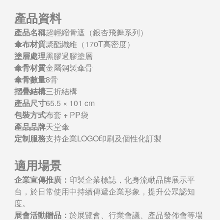
產品資料
產品名稱
超輕縮骨遮（銀杏飛舞系列）
傘布材質
聚酯纖維（170T高密度）
塗層處理
黑膠過膠塗層
傘骨材質
金屬鋼製傘骨
傘骨數量
8骨
摺疊結構
三折結構
產品尺寸
65.5 × 101 cm
包裝方式
布套 + PP袋
產品品牌
天堂傘
定制服務
支持企業LOGO印刷及個性化訂製
適用場景
企業宣傳推廣：
印製企業標誌，化身流動品牌展示平
台，於日常使用中持續傳遞企業形象，提升公眾認知
度。
展會活動贈品：
於展覽會、行業會議、產品發佈會等場