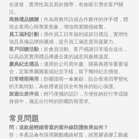
合派發，實用性高且易於攜帶，有效吸引潛在客戶關
注。
商務禮品饋贈：
作為商務拜訪或合作夥伴的伴手禮，體
現企業用心與專業形象，增強商業關係維繫。
員工福利計劃：
用作員工日常福利或節日禮品，實用性
強且具備品牌歸屬感，提升員工滿意度與凝聚力。
客戶回饋活動：
於會員活動、客戶感謝日等場合送出，
以高品質實用禮品傳遞企業的誠意與服務溫度。
慶典紀念禮品：
適用於公司周年慶、開幕典禮等重要場
合，定製專屬圖案或紀念字樣，留下獨特紀念價值。
日常晴雨兩用：
防曬擋雨一傘兼顧，貼合香港四季變化
的天氣特點，為收禮者提供全年無休的貼心保護。
旅遊出差伴侶：
輕巧便攜的設計，方便收納於行李或隨
身袋中，滿足出行時的防曬防雨需求。
常見問題
問：這款超輕縮骨遮的紫外線防護效果如何？
答：本產品傘布採用聚酯纖維材質，經黑膠過膠工藝處