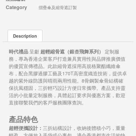
Category
摺疊傘及縮骨遮訂製
Description
時代禮品
呈獻
超輕縮骨遮（銀杏飛舞系列）
定制服
務，專為香港企業客戶打造兼具實用性與品牌推廣價值
的優質宣傳禮品。此款縮骨遮採用高規格聚酯纖維傘
布，配合黑膠過膠工藝及170T高密度織造技術，提供卓
越的紫外線防護與晴雨兩用性能。8骨鋼製傘骨結構確
保抗風穩固，三折輕巧設計方便日常攜帶。產品支持靈
活的小批量定制服務，具體起訂要求與優惠方案，歡迎
直接聯繫我們的客戶服務團隊查詢。
產品特色
超輕便攜設計：
三折結構設計，收納後體積小巧，重量
輕盈，方便放入手袋或公事包，適合香港都市生活的快