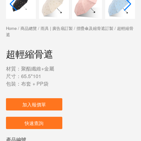
Home
/
商品總覽
/
雨具 | 廣告扇訂製
/
摺疊傘及縮骨遮訂製
/ 超輕縮骨
遮
超輕縮骨遮
材質：聚酯纖維+金屬
尺寸：65.5*101
包裝：布套 + PP袋
加入報價單
快速查詢
產品編號