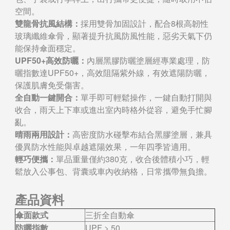
空間。
雙龍骨抗風結構：
採用雙骨加固設計，配合8根高韌性
玻璃纖維傘骨，顯著提升抗風防風性能，惡劣天氣下仍
能保持傘面穩定。
UPF50+高效防曬：
內層黑膠防曬塗層經專業處理，防
曬指數達UPF50+，高效阻隔紫外線，有效遮陽防曬，
保護肌膚免受傷害。
全自動一鍵開合：
單手即可輕鬆操作，一鍵自動打開與
收合，雨天上下車或進出室內時格外從容，避免手忙腳
亂。
晴雨兩用設計：
高密度防水碰擊布結合黑膠塗層，兼具
優異防水性能與卓越遮陽效果，一年四季皆適用。
輕巧便攜：
單品重量僅約380克，收合後體積小巧，輕
鬆放入公事包、背囊或車內收納格，日常攜帶無負擔。
產品資料
傘面款式
三折全自動傘
防曬指數
UPF > 50