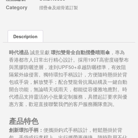
Category
摺疊傘及縮骨遮訂製
Description
時代禮品
誠意呈獻
環扣雙骨全自動摺疊晴雨傘
，專為
香港都市人日常出行精心設計。採用190T高密度碰擊布
與黑膠防曬塗層，達到UPF50+卓越防曬標準，有效阻
隔紫外線侵害。獨特環扣手柄設計，方便隨時懸掛於背
包或手袋，解放雙手；配合雙龍骨抗風結構及一鍵自動
開合功能，無論晴天或雨天，都能從容優雅地應對。時
代禮品支持靈活的小批量定制服務，具體起訂要求與優
惠方案，歡迎直接聯繫我們的客戶服務團隊查詢。
產品特色
創新環扣手柄：
便攜掛鈎式手柄設計，輕鬆懸掛於背
包、手袋或行李桿上，出行攜帶更便捷，隨時取用不佔