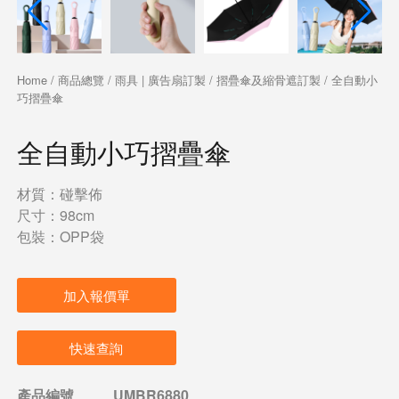
Home
/
商品總覽
/
雨具 | 廣告扇訂製
/
摺疊傘及縮骨遮訂製
/ 全自動小
巧摺疊傘
全自動小巧摺疊傘
材質：碰擊佈
尺寸：98cm
包裝：OPP袋
加入報價單
快速查詢
產品編號
UMBR6880