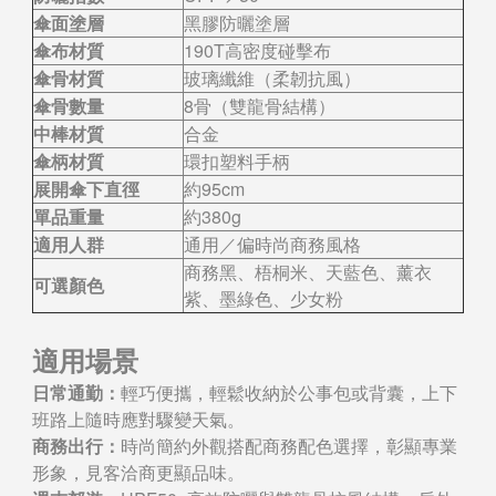
傘面塗層
黑膠防曬塗層
傘布材質
190T高密度碰擊布
傘骨材質
玻璃纖維（柔韌抗風）
傘骨數量
8骨（雙龍骨結構）
中棒材質
合金
傘柄材質
環扣塑料手柄
展開傘下直徑
約95cm
單品重量
約380g
適用人群
通用／偏時尚商務風格
商務黑、梧桐米、天藍色、薰衣
可選顏色
紫、墨綠色、少女粉
適用場景
日常通勤：
輕巧便攜，輕鬆收納於公事包或背囊，上下
班路上隨時應對驟變天氣。
商務出行：
時尚簡約外觀搭配商務配色選擇，彰顯專業
形象，見客洽商更顯品味。