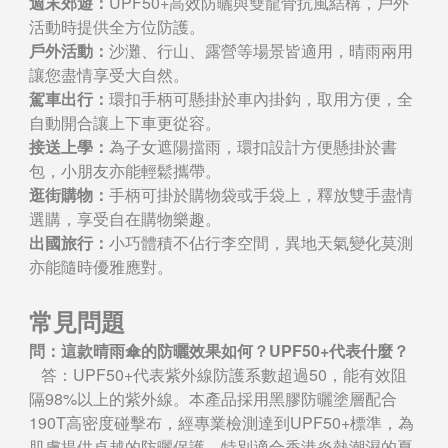
週末郊遊：
UPF50+高效防曬與雙龍骨抗風結構，戶外
活動時提供全方位防護。
戶外活動：
沙灘、行山、露營等場景皆適用，晴雨兩用
讓您盡情享受大自然。
駕車出行：
環扣手柄可懸掛於車內掛鈎，取用方便，全
自動開合讓上下車更從容。
接送上學：
為子女遮陽擋雨，環扣設計方便懸掛於書
包，小朋友亦能輕鬆攜帶。
逛街購物：
手柄可掛於購物袋或手袋上，釋放雙手盡情
選購，享受自在購物樂趣。
出國旅行：
小巧體積不佔行李空間，異地天氣變化莫測
亦能隨時優雅應對。
常見問題
問：這款晴雨傘的防曬效果如何？UPF50+代表什麼？
答：UPF50+代表紫外線防護系數超過50，能有效阻
隔98%以上的紫外線。本產品採用黑膠防曬塗層配合
190T高密度碰擊布，經專業檢測達到UPF50+標準，為
肌膚提供卓越的防曬保護，特別適合香港炎熱潮濕的夏