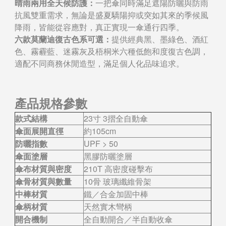
晴雨兩用全天候防護：
一把傘同時滿足遮陽防曬與防雨
抗風雙重需求，無論是盛夏驕陽抑或突如其來的季候風
降雨，皆能從容應對，真正實現一傘通行四季。
六款莫蘭迪復古色系可選：
提供經典黑、墨綠色、酒紅
色、霧霾藍、迷霧灰及梧桐米六種低飽和度復古色調，
適配不同商務休閒造型，滿足個人化品味追求。
產品規格參數
款式結構
23寸 3摺全自動傘
傘面展開直徑
約105cm
防曬指數
UPF > 50
傘面塗層
黑膠防曬塗層
傘布材質與密度
210T 高密度碰擊布
傘骨材質與數量
10骨 玻璃纖維骨架
中棒材質
鐵／合金加固中棒
傘柄材質
天然實木彎柄
開合機制
全自動開合／半自動收傘