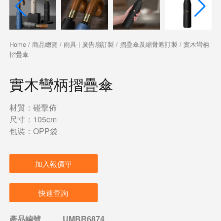
Home
/
商品總覽
/
雨具 | 廣告扇訂製
/
摺疊傘及縮骨遮訂製
/ 實木彎柄
摺疊傘
實木彎柄摺疊傘
材質：碰擊佈
尺寸：105cm
包裝：OPP袋
加入報價單
快速查詢
產品編號
UMBR6874