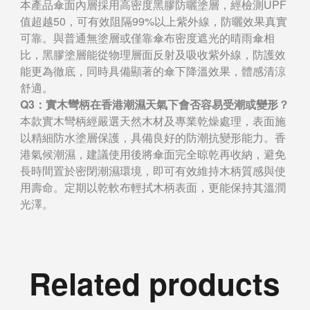
本產品傘面內層採用高密度黑膠防曬塗層，經檢測UPF
值超越50，可有效阻隔99%以上紫外線，防曬效果真實
可靠。與普通無塗層或僅靠傘布密度遮光的晴雨傘相
比，黑膠塗層能從物理層面反射及吸收紫外線，防護效
能更為徹底，同時具備顯著的傘下降溫效果，體感清涼
舒適。
Q3：實木彎柄在香港潮濕天氣下會否容易受潮或變形？
本款實木彎柄經嚴選天然木材及專業乾燥處理，表面施
以精細防水塗層保護，具備良好的防潮抗變形能力。香
港氣候潮濕，建議使用後將傘面完全晾乾再收納，避免
長時間置於密閉潮濕環境，即可有效維持木柄質感與使
用壽命。定期以乾軟布輕拭木柄表面，更能保持其溫潤
光澤。
Related products