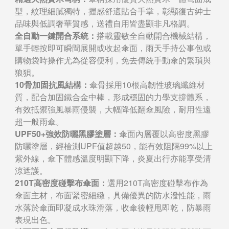
型，紋理細膩獨特，握感舒適貼合手掌，彰顯復古紳士
品味與低調奢華質感，送禮自用皆盡顯非凡格調。
全自動一鍵開合系統：
搭載靈敏全自動開合機械結構，
單手輕按即可瞬間展開或收起傘面，雨天手持公事包或
購物袋時操作尤為從容便利，免去傳統手動傘的繁瑣與
狼狽。
10骨加固抗風結構：
傘骨採用10根高韌性玻璃纖維材
質，配合加固鐵合金中棒，形成穩固的力學支撐體系，
有效抵禦強風暴雨侵襲，大幅降低翻傘風險，耐用性遠
超一般雨傘。
UPF50+強效防曬黑膠塗層：
傘面內層覆以高密度黑膠
防曬塗層，經檢測UPF值超越50，能有效阻隔99%以上
紫外線，傘下體感溫度明顯下降，炎夏出行亦能享受清
涼遮護。
210T高密度碰擊布傘面：
選用210T高密度碰擊布作為
傘面主材，布面緊密細緻，具備優異的防水潑性能，雨
水落於傘面即凝成水珠滑落，收傘後輕甩即乾，防暴雨
表現出色。