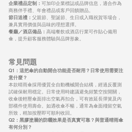
企業禮品定制：
可加印企業標誌或品牌信息，適合作為
商務伴手禮、年會禮品或客戶回饋贈品。
節日送禮：
父親節、聖誕節、生日或入職祝賀等場合，
兼具實用價值與品味的理想選擇。
餐廳／酒店備品：
高端餐飲或酒店行業可作貼心備用
傘，提升顧客服務體驗與品牌形象。
常見問題
Q1：這把傘的自動開合功能是否耐用？日常使用需要注
意什麼？
本款晴雨傘採用優質全自動機械開合結構，經過反覆測
試確保耐用穩定。日常使用時建議避免頻繁空按開關，
收傘後輕壓傘面排出空氣再扣合，可有效延長彈簧及內
部構件使用壽命。如遇收傘不暢，通常為傘面殘留空氣
所致，稍加按壓即可順利收回。
Q2：黑膠塗層的防曬效果是否真實可靠？與普通晴雨傘
有何分別？