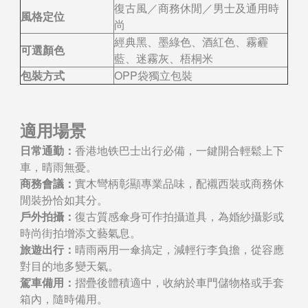
復古風／商務休閒／男士及通用時
風格定位
尚
經典黑、墨綠色、酒紅色、霧霾
可選顏色
藍、迷霧灰、梧桐米
包裝方式
OPP袋獨立包裝
適用場景
日常通勤：
香港地铁巴士出行必備，一鍵開合輕鬆上下
車，晴雨無憂。
商務會議：
實木彎柄彰顯專業品味，配襯西裝或商務休
閒裝扮恰如其分。
戶外拍攝：
復古質感傘身可作拍攝道具，為婚紗攝影或
時尚街拍增添文藝氣息。
旅遊出行：
晴雨兩用一傘搞定，減輕行李負擔，從容應
對目的地多變天氣。
駕車備用：
摺疊後體積適中，收納於車門儲物格或手套
箱內，隨時備用。