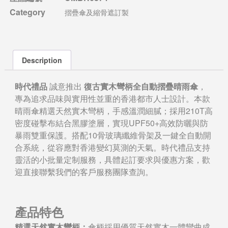
Category
摺疊傘及縮骨遮訂製
Description
時代禮品
誠意推出
復古實木彎柄全自動摺疊晴雨傘
，
專為追求品味與實用性並重的香港都市人士設計。本款
晴雨傘精選天然實木彎柄，手感溫潤細膩；採用210T高
密度碰擊布結合黑膠塗層，實現UPF50+高效防曬與防
暴雨雙重保護。搭配10骨玻璃纖維骨架及一鍵全自動開
合系統，從容應對香港變幻莫測的天氣。時代禮品支持
靈活的小批量定制服務，具體起訂要求與優惠方案，歡
迎直接聯繫我們的客戶服務團隊查詢。
產品特色
精選天然實木彎柄：
傘柄採用優質天然實木一體彎曲成