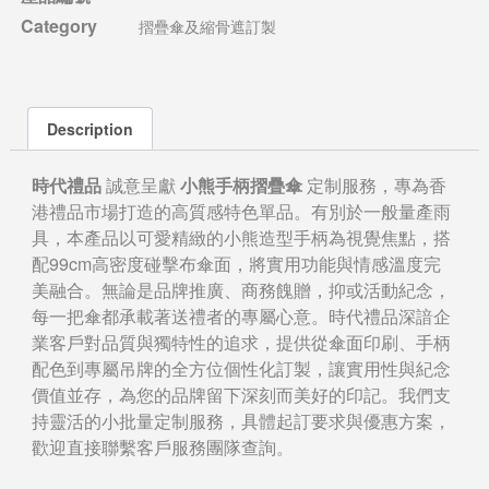
Category
摺疊傘及縮骨遮訂製
Description
時代禮品
誠意呈獻
小熊手柄摺疊傘
定制服務，專為香
港禮品市場打造的高質感特色單品。有別於一般量產雨
具，本產品以可愛精緻的小熊造型手柄為視覺焦點，搭
配99cm高密度碰擊布傘面，將實用功能與情感溫度完
美融合。無論是品牌推廣、商務餽贈，抑或活動紀念，
每一把傘都承載著送禮者的專屬心意。時代禮品深諳企
業客戶對品質與獨特性的追求，提供從傘面印刷、手柄
配色到專屬吊牌的全方位個性化訂製，讓實用性與紀念
價值並存，為您的品牌留下深刻而美好的印記。我們支
持靈活的小批量定制服務，具體起訂要求與優惠方案，
歡迎直接聯繫客戶服務團隊查詢。