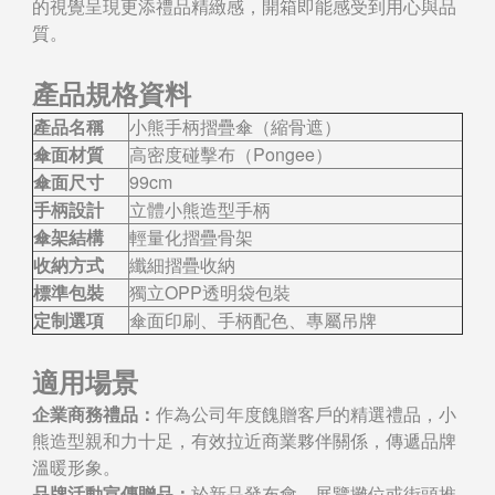
的視覺呈現更添禮品精緻感，開箱即能感受到用心與品
質。
產品規格資料
產品名稱
小熊手柄摺疊傘（縮骨遮）
傘面材質
高密度碰擊布（Pongee）
傘面尺寸
99cm
手柄設計
立體小熊造型手柄
傘架結構
輕量化摺疊骨架
收納方式
纖細摺疊收納
標準包裝
獨立OPP透明袋包裝
定制選項
傘面印刷、手柄配色、專屬吊牌
適用場景
企業商務禮品：
作為公司年度餽贈客戶的精選禮品，小
熊造型親和力十足，有效拉近商業夥伴關係，傳遞品牌
溫暖形象。
品牌活動宣傳贈品：
於新品發布會、展覽攤位或街頭推