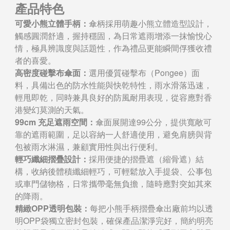
產品特色
可愛小熊立體手柄：
傘柄採用萌趣小熊立體造型設計，
觸感圓潤舒適，握持穩固，為日常遮雨增添一抹愉悅心
情，極具辨識度與話題性，作為禮品更能瞬間俘獲收禮
者的喜愛。
高密度碰擊布傘面：
選用優質碰擊布（Pongee）面
料，具備出色的防水性能與快乾特性，雨水滑落迅速，
輕甩即乾，同時兼具良好的防風耐用表現，從容應對香
港變幻莫測的天氣。
99cm 充足遮雨空間：
傘面展開達99公分，提供寬敞可
靠的遮雨範圍，足以容納一人舒適使用，避免肩膀與背
包被雨水淋濕，兼顧實用性與出行便利。
輕巧纖細摺疊設計：
採用便捷的摺疊遮（縮骨遮）結
構，收納後體積纖細輕巧，可輕鬆放入手提袋、公事包
或車門儲物格，日常攜帶毫無負擔，隨時應對突如其來
的降雨。
精緻OPP透明包裝：
每把小熊手柄摺疊傘出廠前均以透
明OPP袋獨立密封包裝，確保產品潔淨完好，簡約明亮