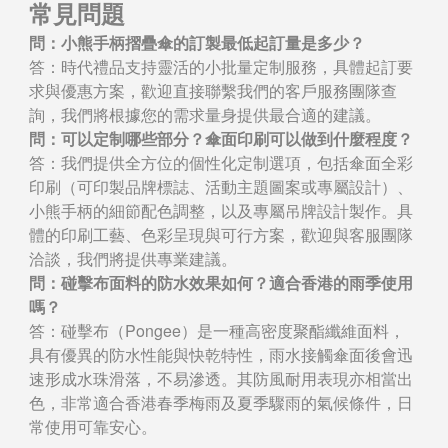
常見問題
問：小熊手柄摺疊傘的訂製最低起訂量是多少？
答：時代禮品支持靈活的小批量定制服務，具體起訂要
求與優惠方案，歡迎直接聯繫我們的客戶服務團隊查
詢，我們將根據您的需求量身提供最合適的建議。
問：可以定制哪些部分？傘面印刷可以做到什麼程度？
答：我們提供全方位的個性化定制選項，包括傘面全彩
印刷（可印製品牌標誌、活動主題圖案或專屬設計）、
小熊手柄的細節配色調整，以及專屬吊牌設計製作。具
體的印刷工藝、色彩呈現與可行方案，歡迎與客服團隊
洽談，我們將提供專業建議。
問：碰擊布面料的防水效果如何？適合香港的雨季使用
嗎？
答：碰擊布（Pongee）是一種高密度聚酯纖維面料，
具有優異的防水性能與快乾特性，雨水接觸傘面後會迅
速形成水珠滑落，不易滲透。其防風耐用表現亦相當出
色，非常適合香港春季梅雨及夏季驟雨的氣候條件，日
常使用可靠安心。