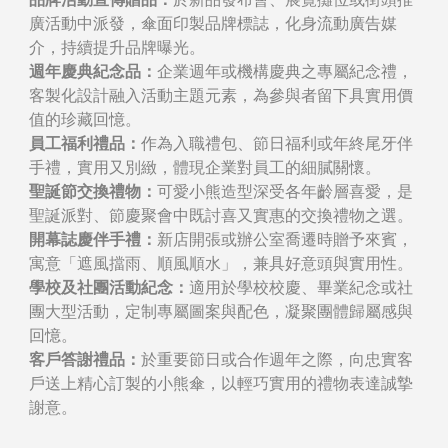
廣活動中派發，傘面印製品牌標誌，化身流動廣告媒
介，持續提升品牌曝光。
週年慶典紀念品：
企業週年或機構慶典之專屬紀念禮，
客製化設計融入活動主題元素，為參與者留下具實用價
值的珍藏回憶。
員工福利禮品：
作為入職禮包、節日福利或年終尾牙伴
手禮，實用又別緻，體現企業對員工的細膩關懷。
聖誕節交換禮物：
可愛小熊造型深受各年齡層喜愛，是
聖誕派對、節慶聚會中既討喜又實惠的交換禮物之選。
開幕誌慶伴手禮：
新店開張或辦公室喬遷時贈予來賓，
寓意「遮風擋雨、順風順水」，兼具好意頭與實用性。
學校及社團活動紀念：
適用於學校校慶、畢業紀念或社
團大型活動，定制專屬圖案與配色，凝聚團體歸屬感與
回憶。
客戶答謝禮品：
於重要節日或合作週年之際，向忠實客
戶送上精心訂製的小熊傘，以輕巧實用的禮物表達誠摯
謝意。