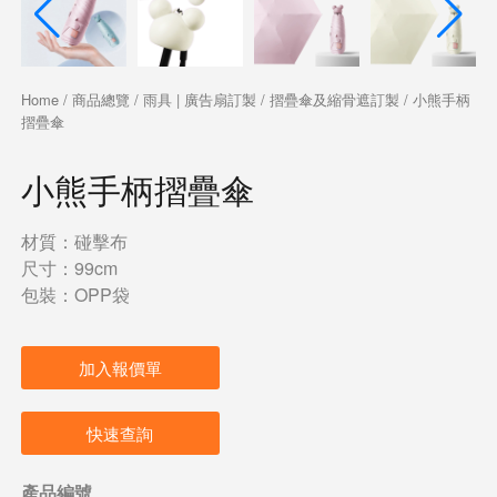
Home
/
商品總覽
/
雨具 | 廣告扇訂製
/
摺疊傘及縮骨遮訂製
/ 小熊手柄
摺疊傘
小熊手柄摺疊傘
材質：碰擊布
尺寸：99cm
包裝：OPP袋
加入報價單
快速查詢
產品編號