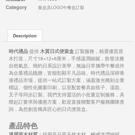
Category
飯盒及LOGO午餐盒訂製
Description
時代禮品
提供
木質日式便當盒
訂製服務，精選優質原
木打造，尺寸18×12×6厘米，手感溫潤細膩，散發淡雅
自然氣息。簡約日系設計美學，無論日常攜帶午餐或作
為企業禮品餽贈，皆能彰顯不凡品味。時代禮品深耕香
港禮品市場，提供一站式訂製方案，涵蓋激光雕刻企業
標誌、個性化圖案印刷，以至配套餐具如筷子、湯匙、
叉子等同步訂製。我們支持靈活的小批量定制服務，具
體起訂要求與優惠方案，歡迎直接聯繫客戶服務團隊查
詢，為您創造獨具匠心的日式便當盒。
產品特色
溫潤原木材質：
採用高品質天然木材，觸感溫潤細膩，