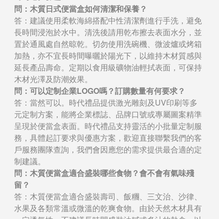
問：木質日式便當盒如何清潔和保養？
答：建議使用柔軟海綿搭配中性清潔劑進行手洗，避免
長時間浸泡於水中。清洗後請用乾布擦去表面水分，並
置於通風處自然晾乾。切勿使用洗碗機、微波爐或烤箱
加熱，亦不宜長時間曝曬於陽光下，以維持木材質感與
延長產品壽命。定期以食用級礦物油輕拭表面，可保持
木材光澤及防潮效果。
問：可以定制企業LOGO嗎？訂購數量有何要求？
答：當然可以。時代禮品提供激光雕刻及UV印刷等多
元定制方案，能將企業標誌、品牌口號或專屬圖案精準
呈現於便當盒表面。時代禮品支持靈活的小批量定制服
務，具體起訂要求與優惠方案，歡迎直接聯繫我們的客
戶服務團隊查詢，我們會因應您的需求提供最合適的定
制建議。
問：木質便當盒適合盛裝哪些食物？會不會有氣味殘
留？
答：木質便當盒適合盛裝壽司、飯糰、三文治、沙律、
水果及各類常溫或微溫的乾爽食物。由於天然木材具有