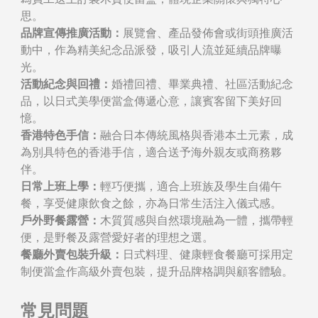
思。
品牌宣傳推廣活動：
展覽會、產品發佈會或街頭推廣活
動中，作為精美紀念品派發，吸引人流並延續品牌曝
光。
活動紀念與回禮：
婚禮回禮、畢業典禮、社區活動紀念
品，以日式美學便當盒傳遞心意，讓賓客留下美好回
憶。
香港特色手信：
融合日本傳統風格與香港本土元素，成
為別具特色的香港手信，適合送予海外親友或商務夥
伴。
日常上班上學：
輕巧便攜，適合上班族及學生自備午
餐，享受健康飲食之餘，亦為日常生活注入儀式感。
戶外野餐露營：
木質質感與自然環境融為一體，攜帶輕
便，是野餐及露營愛好者的理想之選。
餐廳外賣包裝升級：
日式料理、健康輕食餐廳可採用定
制便當盒作高級外賣包裝，提升品牌格調與顧客體驗。
常見問題