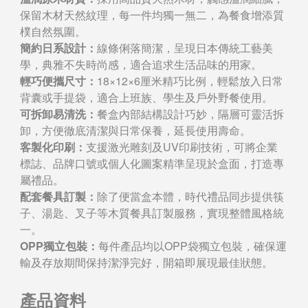
保留木材天然紋理，每一件均獨一無二，為餐食增添質
樸自然氛圍。
簡約日系設計：
線條俐落簡潔，呈現日本傳統工藝美
學，典雅不失時尚感，適合追求生活品味的用家。
輕巧便攜尺寸：
18×12×6厘米精巧比例，輕鬆放入日常
背囊或手提袋，適合上班族、學生及戶外野餐使用。
可拆卸易清洗：
餐盒內部結構設計巧妙，隔層可靈活拆
卸，方便徹底清潔與日常保養，延長使用壽命。
客製化印刷：
支援激光雕刻及UV印刷技術，可將企業
標誌、品牌口號或個人化圖案精準呈現於盒面，打造專
屬禮品。
配套餐具訂製：
除了便當盒本體，時代禮品同步提供筷
子、湯匙、叉子等木質餐具訂製服務，實現整體風格統
一。
OPP獨立包裝：
每件產品均以OPP袋獨立包裝，確保運
輸及存放期間保持潔淨完好，開箱即展現最佳狀態。
產品資料