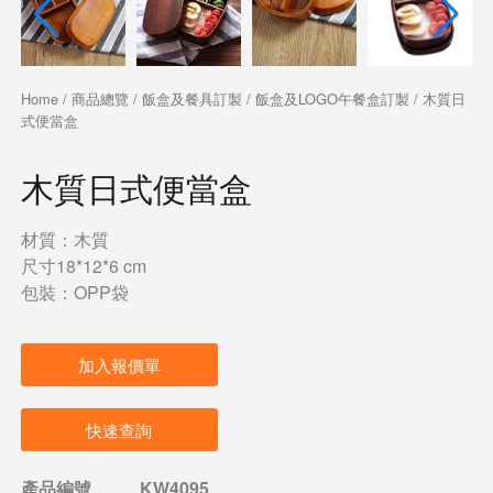
Home
/
商品總覽
/
飯盒及餐具訂製
/
飯盒及LOGO午餐盒訂製
/ 木質日
式便當盒
木質日式便當盒
材質：木質
尺寸18*12*6 cm
包裝：OPP袋
加入報價單
快速查詢
產品編號
KW4095