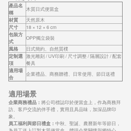
產品名
木質日式便當盒
稱
材質
天然原木
尺寸
18 × 12 × 6 cm
包裝方
OPP獨立袋裝
式
風格
日式簡約、自然質樸
定制選
激光雕刻 / UV印刷 / 尺寸調整 / 隔層設計 / 配套
項
餐具
適用場
企業禮品、商務贈禮、日常使用、節日送禮
合
適用場景
企業商務禮品：
將公司標誌印於便當盒上，作為商務拜
訪、客戶交流的伴手禮，實用且具品味，加深品牌印
象。
員工福利與節日禮盒：
中秋、聖誕、農曆新年等節日，
為員工送上訂製木質便當盒，體現企業關懷與獨特心